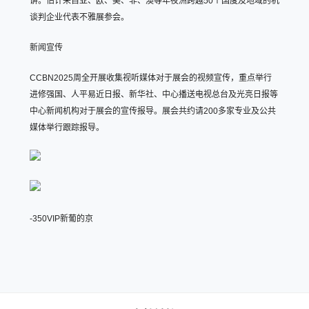
讲。估计来自亚、欧、美、非、澳等年夜洲跨越50个国度及地域的机
谈判企业代表不雅展参会。
新闻宣传
CCBN2025周全开展收集视听媒体对于展会的视频宣传，重点举行
进修强国、人平易近日报、新华社、中心播送电视总台及光亮日报等
中心新闻机构对于展会的宣传报导。展会共约请200多家专业及公共
媒体举行跟踪报导。
-350VIP新葡的京