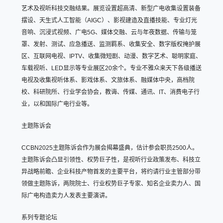
艺术及视听科技交融结果。展览设置超高清、新型广电收集设置装备
摆设、天生式人工智能（AIGC）、影视建造及直播技能、专业灯光
音响、沉浸式视频、广电5G、媒体交融、云与年夜数据、传输与笼
罩、发射、测试、应急播送、监测羁系、收集安全、数字版权掩护展
区、互联网电视、IPTV、收集微短剧、动漫、数字艺术、聪明家庭、
车载视听、LED显示等专业展区20余个。专业不雅众来天下各级播送
电视及收集视听体系、影戏体系、文旅体系、融媒体中央，高档院
校、科研院所、行业学会协会，教诲、传媒、通讯、IT、消费电子行
业，以和国际广电行业等。
主题陈诉会
CCBN2025主题陈诉会作为展会揭幕盛典，估计参会职员2500人。
主题陈诉会凸显引领性、权势巨子性，是视听行业政策发布、科技立
异战略前瞻、企业科技产物首发的主要平台，将约请行业主管部分带
领做主题陈诉，两院院士、行业权势巨子专家、知名企业卖力人、国
际广电构造卖力人发表主要演讲。
系列专题论坛