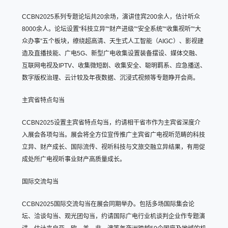
CCBN2025系列专题论坛共20余场，演讲佳宾200余人，估计听众
8000余人。论坛设置“科技立异”“财产进级”“安全系统”“收集视听”“大
众办事”五个板块，缭绕超高清、天生式人工智能（AIGC）、影视建
造及直播技能、广电5G、新型广电收集设置装备摆设、媒体交融、
互联网电视及IPTV、收集微短剧、收集安全、聪明羁系、应急播送、
数字版权治理、云计较及年夜数据、沉浸式视频等专题睁开会商。
主宾省特点勾当
CCBN2025设置主宾省特点勾当，约请相干省市作为主宾省深度介
入展会各项勾当。展会将全方位宣传推广主宾省广电视听范畴的科技
立异、财产成长、国际流传、视听科技与文旅交融立异结果，有用促
成处所广电视听事业财产高质量成长。
国际交流勾当
CCBN2025国际交流勾当在展会同期举办。包括多场国际集会论
坛、洽谈勾当、观光团勾当，约请国际广电行业机谈判企业作专题演