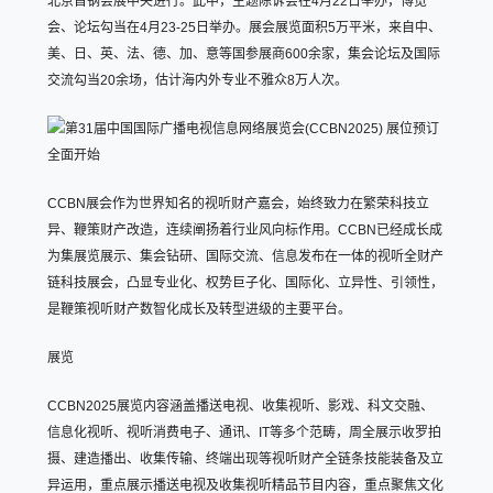
北京首钢会展中央进行。此中，主题陈诉会在4月22日举办，博览
会、论坛勾当在4月23-25日举办。展会展览面积5万平米，来自中、
美、日、英、法、德、加、意等国参展商600余家，集会论坛及国际
交流勾当20余场，估计海内外专业不雅众8万人次。
CCBN展会作为世界知名的视听财产嘉会，始终致力在繁荣科技立
异、鞭策财产改造，连续阐扬着行业风向标作用。CCBN已经成长成
为集展览展示、集会钻研、国际交流、信息发布在一体的视听全财产
链科技展会，凸显专业化、权势巨子化、国际化、立异性、引领性，
是鞭策视听财产数智化成长及转型进级的主要平台。
展览
CCBN2025展览内容涵盖播送电视、收集视听、影戏、科文交融、
信息化视听、视听消费电子、通讯、IT等多个范畴，周全展示收罗拍
摄、建造播出、收集传输、终端出现等视听财产全链条技能装备及立
异运用，重点展示播送电视及收集视听精品节目内容，重点聚焦文化